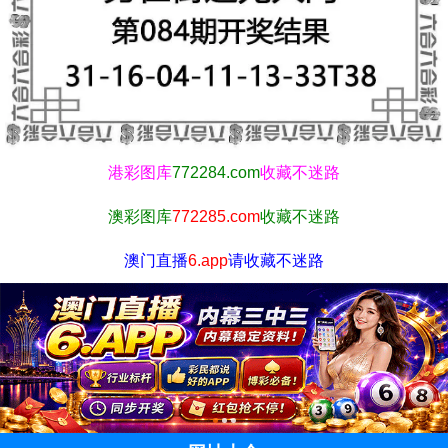
港彩图库
772284.com
收藏不迷路
澳彩图库
772285.com
收藏不迷路
澳门直播
6.app
请收藏不迷路