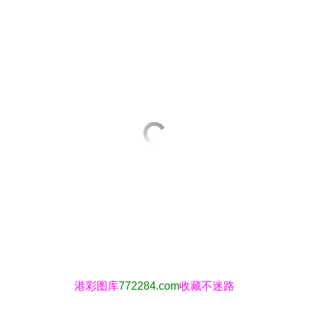
港彩图库
772284.com
收藏不迷路