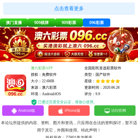
黄大仙网
彩民网站
点击查看更多
九五至尊
曾道人网
澳门直播
909棋牌
909彩票
096彩票
摇钱树网
香港挂牌
铁盘神算
九龙心水
青龙阁网
藏宝阁网
澳六彩票APP
全国彩民首选彩票软件
授权：免费软件
类型：国产软件
惠泽社群
刘伯温网
大小：22.6MB
星级：
来源：澳六彩票
更新时间：2020.06.28
雷锋总站
凤凰天机
环境：Android/iOS
评分：9.9
已通过百度安全认证，请放心使用。
六合彩票
神算子网
Android版
iPhone版
访问官网
聚宝盆网
天线宝宝
本论坛所提供的内容、资料、图片和资讯，只应用在合法的资料探讨，暂不适
用于其它，外围和使用。特此声明！
跑狗论坛
红姐论坛
版权所有：77901青龙图库