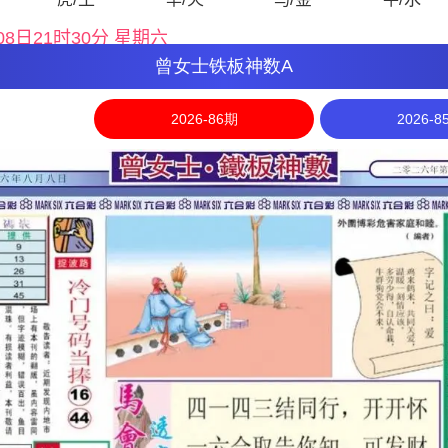
曾女士铁板神数A
2026-86期
2026-8