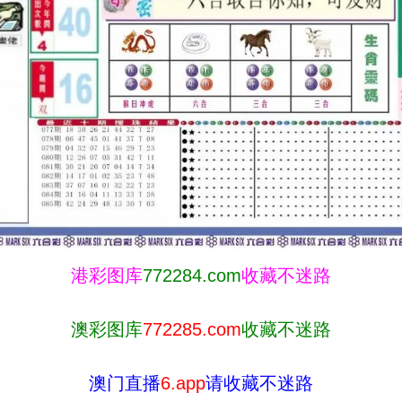
港彩图库
772284.com
收藏不迷路
澳彩图库
772285.com
收藏不迷路
澳门直播
6.app
请收藏不迷路