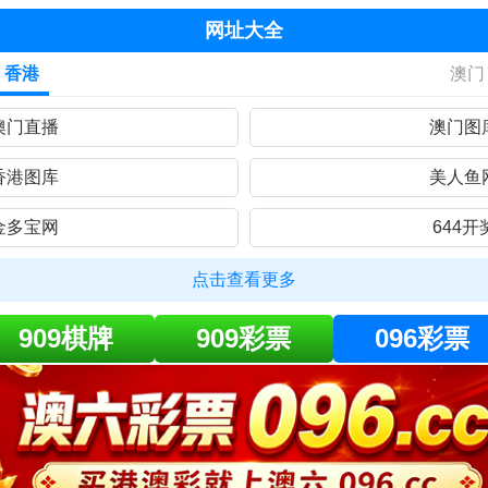
网址大全
香港
澳门
澳门直播
澳门图
香港图库
美人鱼
金多宝网
644开
黄大仙网
彩民网
点击查看更多
九五至尊
曾道人
909棋牌
909彩票
096彩票
摇钱树网
香港挂
铁盘神算
九龙心
青龙阁网
藏宝阁