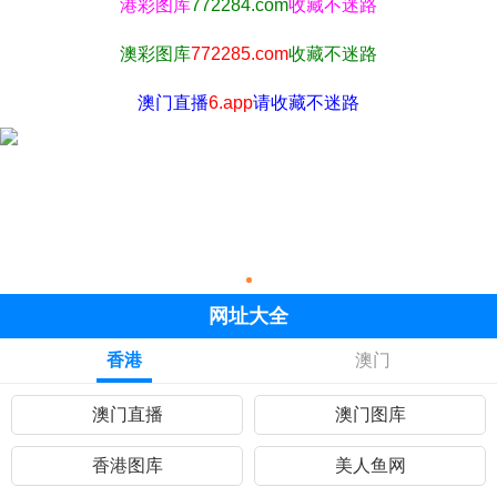
港彩图库
772284.com
收藏不迷路
澳彩图库
772285.com
收藏不迷路
澳门直播
6.app
请收藏不迷路
网址大全
香港
澳门
澳门直播
澳门图库
香港图库
美人鱼网