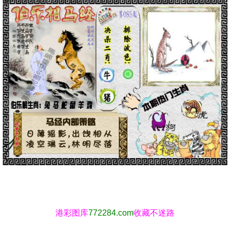
港彩图库
772284.com
收藏不迷路