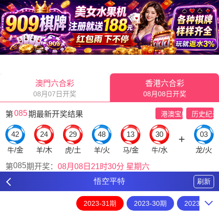
悟空平特
刷新
2023-31期
2023-30期
2023-29期