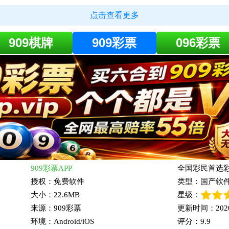
黄大仙网
彩民网
点击查看更多
九五至尊
曾道人
909棋牌
909彩票
096彩票
摇钱树网
香港挂
铁盘神算
九龙心
青龙阁网
藏宝阁
惠泽社群
刘伯温
雷锋总站
凤凰天
澳六彩票APP
全国彩民首选
六合彩票
神算子
授权：免费软件
类型：国产软
大小：22.6MB
星级：
聚宝盆网
天线宝
来源：澳六彩票
更新时间：2020.
环境：Android/iOS
评分：9.9
跑狗论坛
红姐论