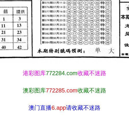
港彩图库
772284.com
收藏不迷路
澳彩图库
772285.com
收藏不迷路
澳门直播
6.app
请收藏不迷路