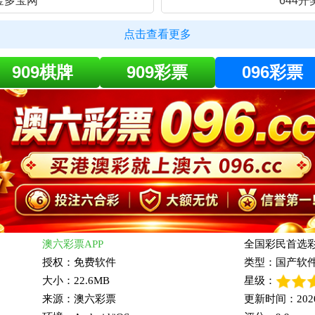
金多宝网
644开
黄大仙网
彩民网
点击查看更多
九五至尊
曾道人
909棋牌
909彩票
096彩票
摇钱树网
香港挂
铁盘神算
九龙心
青龙阁网
藏宝阁
惠泽社群
刘伯温
雷锋总站
凤凰天
澳六彩票APP
全国彩民首选
六合彩票
神算子
授权：免费软件
类型：国产软
大小：22.6MB
星级：
聚宝盆网
天线宝
来源：澳六彩票
更新时间：2020.