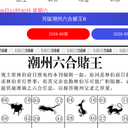
另版潮州六合赌王B
2026-86期
2026-8