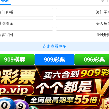
香港
澳门
澳门直播
澳门图
香港图库
美人鱼
金多宝网
644开
黄大仙网
彩民网
点击查看更多
九五至尊
曾道人
909棋牌
909彩票
096彩票
摇钱树网
香港挂
铁盘神算
九龙心
青龙阁网
藏宝阁
惠泽社群
刘伯温