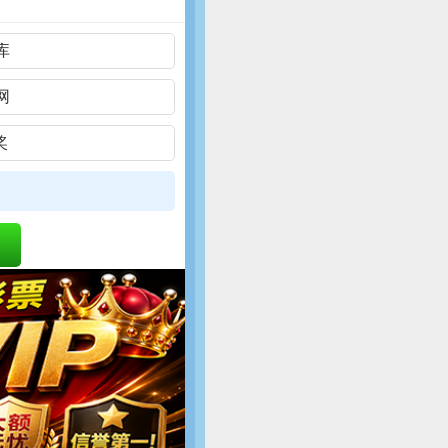
库
开奖直播
网
香港图库
奖
金多宝网
站
黄大仙网
网
九五至尊
牌
摇钱树网
水
铁盘神算
网
青龙阁网
网
惠泽社群