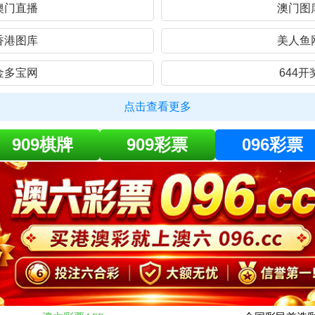
澳门直播
澳门图
香港图库
美人鱼
金多宝网
644开
黄大仙网
彩民网
点击查看更多
九五至尊
曾道人
909棋牌
909彩票
096彩票
摇钱树网
香港挂
铁盘神算
九龙心
青龙阁网
藏宝阁
惠泽社群
刘伯温
雷锋总站
凤凰天