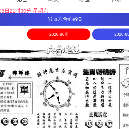
另版六合心经B
2026-86期
2026-8