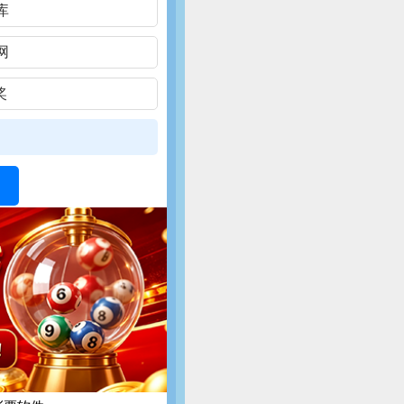
库
开奖直播
网
香港图库
奖
金多宝网
站
黄大仙网
网
九五至尊
牌
摇钱树网
水
铁盘神算
网
青龙阁网
网
惠泽社群
机
雷锋总站