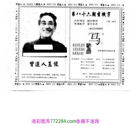
港彩图库
772284.com
收藏不迷路