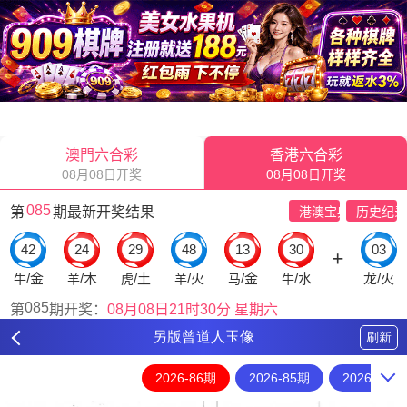
另版曾道人玉像
刷新
2026-86期
2026-85期
2026-84期