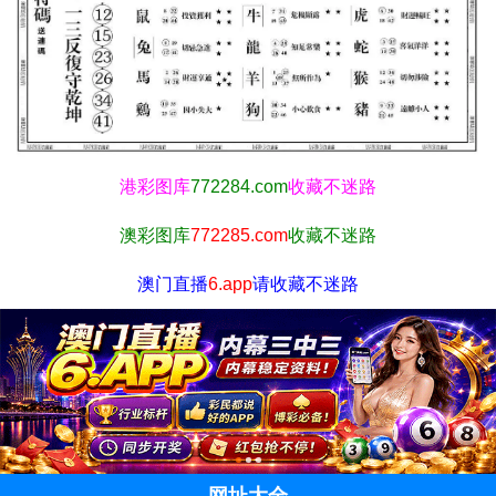
港彩图库
772284.com
收藏不迷路
澳彩图库
772285.com
收藏不迷路
澳门直播
6.app
请收藏不迷路