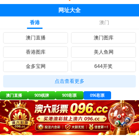
网址大全
香港
澳门
澳门直播
澳门图库
香港图库
美人鱼网
金多宝网
644开奖
黄大仙网
彩民网站
点击查看更多
九五至尊
曾道人网
澳门直播
909棋牌
909彩票
096彩票
摇钱树网
香港挂牌
铁盘神算
九龙心水
青龙阁网
藏宝阁网