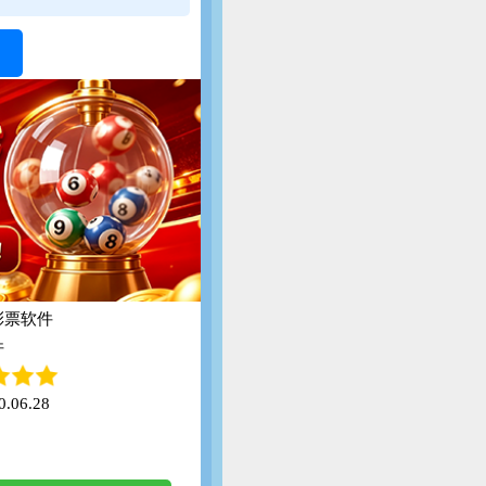
网
九五至尊
牌
摇钱树网
水
铁盘神算
网
青龙阁网
网
惠泽社群
机
雷锋总站
彩票软件
网
六合彩票
件
宝
聚宝盆网
06.28
坛
跑狗论坛