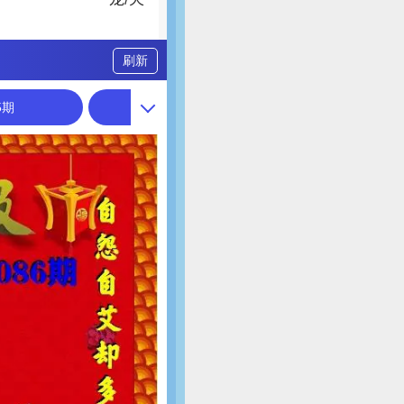
刷新
5期
2026-84期
2026-