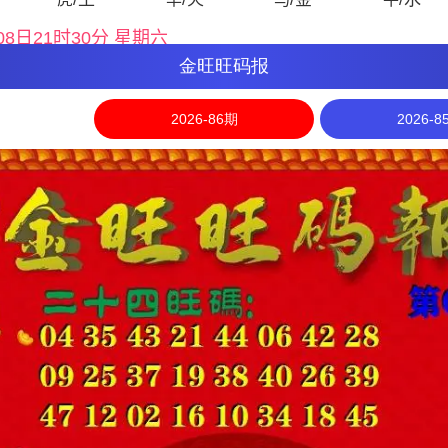
金旺旺码报
2026-86期
2026-8