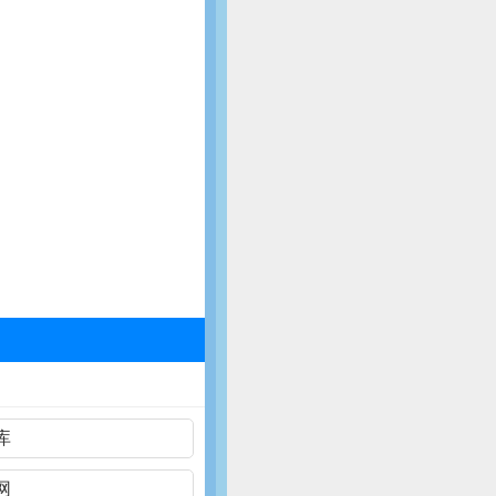
库
开奖直播
网
香港图库