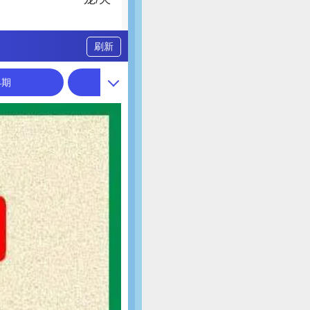
刷新
4期
2026-83期
2026-