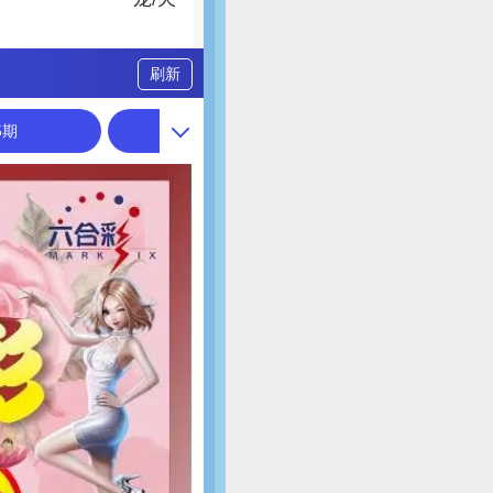
刷新
5期
2026-84期
2026-