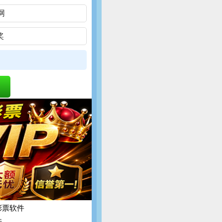
网
香港图库
奖
金多宝网
站
黄大仙网
网
九五至尊
牌
摇钱树网
水
铁盘神算
网
青龙阁网
网
惠泽社群
机
雷锋总站
彩票软件
网
六合彩票
件