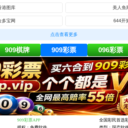
香港图库
美人鱼
金多宝网
644开
黄大仙网
彩民网
点击查看更多
九五至尊
曾道人
909棋牌
909彩票
096彩票
摇钱树网
香港挂
铁盘神算
九龙心
青龙阁网
藏宝阁
惠泽社群
刘伯温
雷锋总站
凤凰天
澳六彩票APP
全国彩民首选
六合彩票
神算子
授权：免费软件
类型：国产软