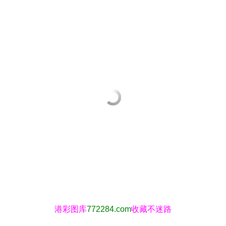
港彩图库
772284.com
收藏不迷路