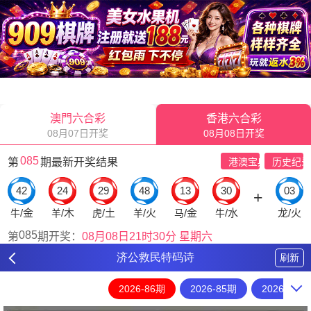
济公救民特码诗
刷新
2026-86期
2026-85期
2026-84期