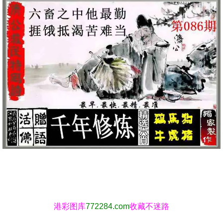
港彩图库
772284.com
收藏不迷路