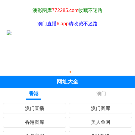
澳彩图库
772285.com
收藏不迷路
澳门直播
6.app
请收藏不迷路
网址大全
香港
澳门
澳门直播
澳门图库
香港图库
美人鱼网