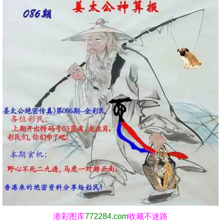
港彩图库
772284.com
收藏不迷路