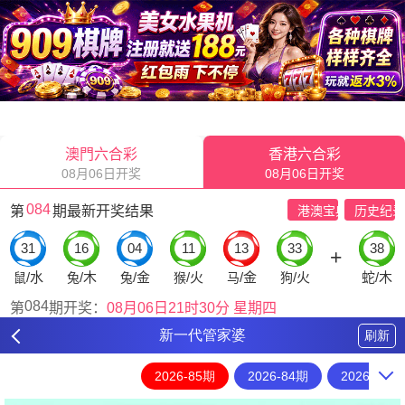
新一代管家婆
刷新
2026-85期
2026-84期
2026-83期