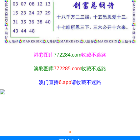
港彩图库
772284.com
收藏不迷路
澳彩图库
772285.com
收藏不迷路
澳门直播
6.app
请收藏不迷路