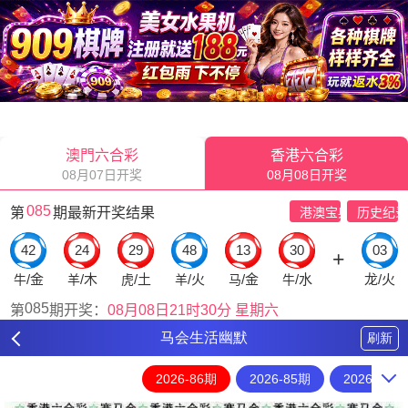
马会生活幽默
刷新
2026-86期
2026-85期
2026-84期