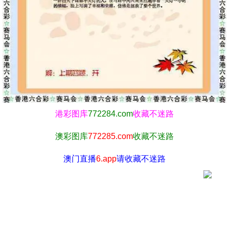
港彩图库
772284.com
收藏不迷路
澳彩图库
772285.com
收藏不迷路
澳门直播
6.app
请收藏不迷路