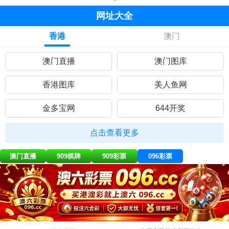
网址大全
香港
澳门
澳门直播
澳门图库
香港图库
美人鱼网
金多宝网
644开奖
黄大仙网
彩民网站
点击查看更多
九五至尊
曾道人网
澳门直播
909棋牌
909彩票
096彩票
摇钱树网
香港挂牌
铁盘神算
九龙心水
青龙阁网
藏宝阁网