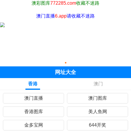
澳彩图库
772285.com
收藏不迷路
澳门直播
6.app
请收藏不迷路
网址大全
香港
澳门
澳门直播
澳门图库
香港图库
美人鱼网
金多宝网
644开奖