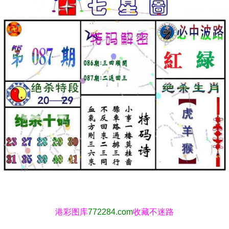
港彩图库
772284.com
收藏不迷路