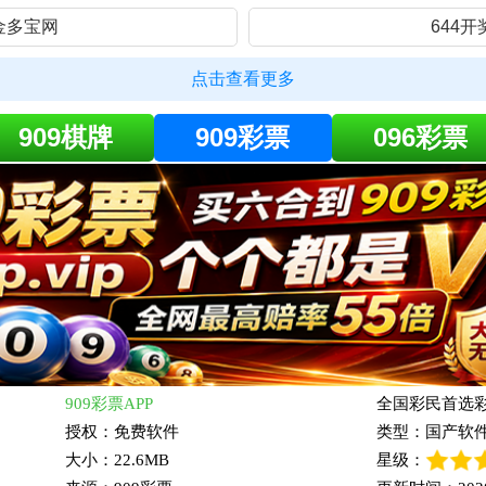
金多宝网
644开
黄大仙网
彩民网
点击查看更多
九五至尊
曾道人
909棋牌
909彩票
096彩票
摇钱树网
香港挂
铁盘神算
九龙心
青龙阁网
藏宝阁
惠泽社群
刘伯温
雷锋总站
凤凰天
澳六彩票APP
全国彩民首选
六合彩票
神算子
授权：免费软件
类型：国产软
大小：22.6MB
星级：
聚宝盆网
天线宝