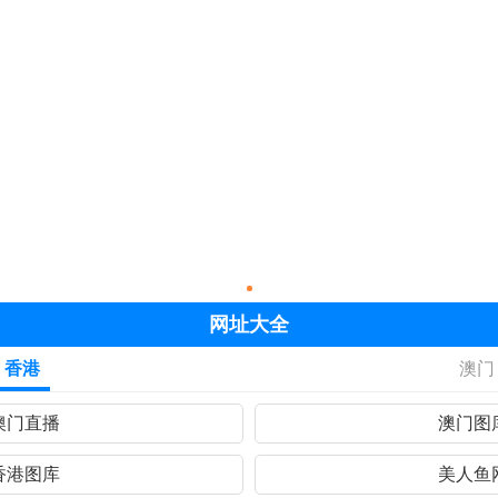
网址大全
香港
澳门
澳门直播
澳门图
香港图库
美人鱼