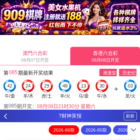
?财神算报
刷新
2026-86期
2026-85期
2026-84期