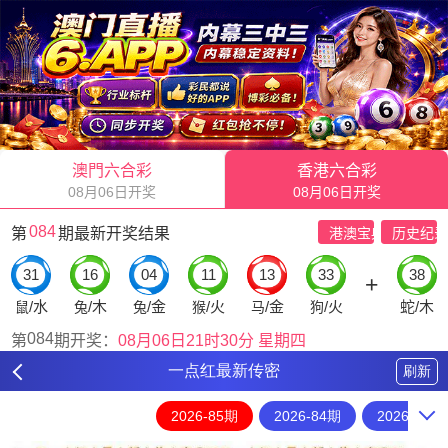
一点红最新传密
刷新
2026-85期
2026-84期
2026-83期