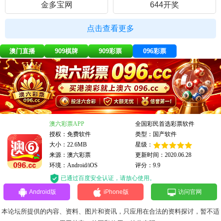
金多宝网
644开奖
黄大仙网
彩民网站
点击查看更多
九五至尊
曾道人网
澳门直播
909棋牌
909彩票
096彩票
摇钱树网
香港挂牌
铁盘神算
九龙心水
青龙阁网
藏宝阁网
澳六彩票APP
全国彩民首选彩票软件
授权：免费软件
类型：国产软件
惠泽社群
刘伯温网
大小：22.6MB
星级：
来源：澳六彩票
更新时间：2020.06.28
雷锋总站
凤凰天机
环境：Android/iOS
评分：9.9
已通过百度安全认证，请放心使用。
六合彩票
神算子网
Android版
iPhone版
访问官网
聚宝盆网
天线宝宝
本论坛所提供的内容、资料、图片和资讯，只应用在合法的资料探讨，暂不适