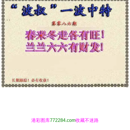
港彩图库
772284.com
收藏不迷路