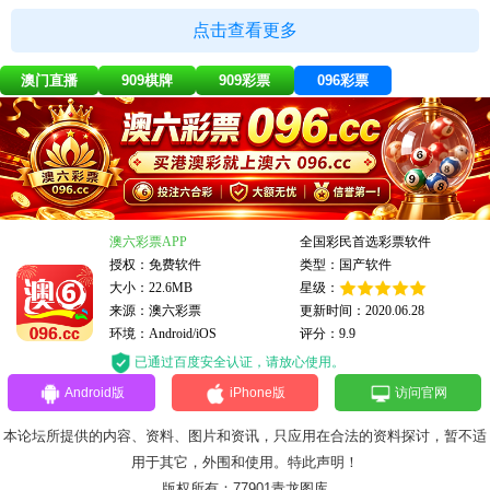
黄大仙网
彩民网站
点击查看更多
九五至尊
曾道人网
澳门直播
909棋牌
909彩票
096彩票
摇钱树网
香港挂牌
铁盘神算
九龙心水
青龙阁网
藏宝阁网
澳六彩票APP
全国彩民首选彩票软件
授权：免费软件
类型：国产软件
惠泽社群
刘伯温网
大小：22.6MB
星级：
来源：澳六彩票
更新时间：2020.06.28
雷锋总站
凤凰天机
环境：Android/iOS
评分：9.9
已通过百度安全认证，请放心使用。
六合彩票
神算子网
Android版
iPhone版
访问官网
聚宝盆网
天线宝宝
本论坛所提供的内容、资料、图片和资讯，只应用在合法的资料探讨，暂不适
用于其它，外围和使用。特此声明！
跑狗论坛
红姐论坛
版权所有：77901青龙图库