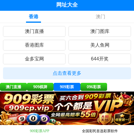
网址大全
香港
澳门
澳门直播
澳门图库
香港图库
美人鱼网
金多宝网
644开奖
黄大仙网
彩民网站
点击查看更多
九五至尊
曾道人网
澳门直播
909棋牌
909彩票
096彩票
摇钱树网
香港挂牌
铁盘神算
九龙心水
青龙阁网
藏宝阁网
澳六彩票APP
全国彩民首选彩票软件